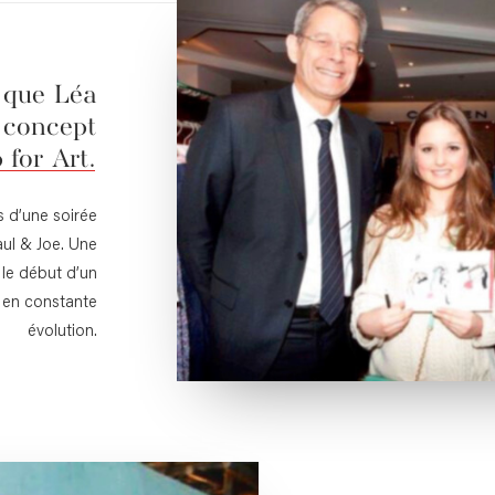
que
Léa
concept
p
for
Art.
rs d’une soirée
ul & Joe. Une
le début d’un
t en constante
évolution.