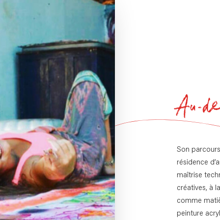
Au-del
Son parcours
résidence d’a
maîtrise tech
créatives, à 
comme matière
peinture acry