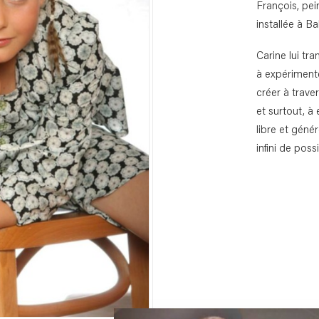
François, pe
installée à B
Carine lui tr
à expérimente
créer à trave
et surtout, à
libre et gén
infini de poss