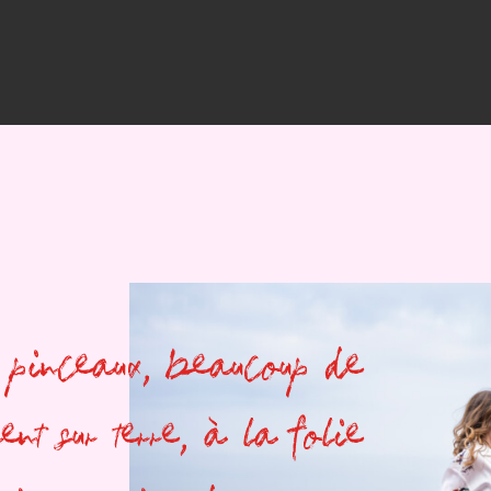
pinceaux, beaucoup de
ent sur terre, à la folie