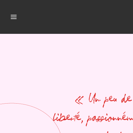
« Un peu de 
liberté, passionném