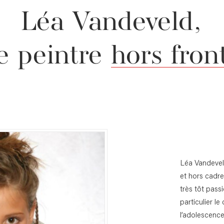
Léa
Vandeveld,
e
peintre
hors
fron
Léa Vandeveld
et hors cadre.
très tôt pass
particulier le
l’adolescence