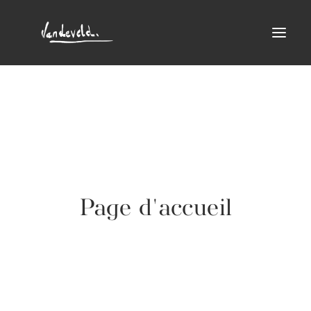
01. À propos de Léa
02. Ses Univers Artistiques
03. Ses Oeuvres
04. Les Collaborations
05. L’Équipe
Page d'accueil
06. Évènements
07. Presse
08. Contact & Réseaux